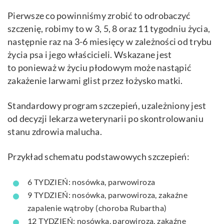
Pierwsze co powinniśmy zrobić to odrobaczyć
szczenię, robimy to w 3, 5, 8 oraz 11 tygodniu życia,
następnie raz na 3-6 miesięcy w zależności od trybu
życia psa i jego właścicieli. Wskazane jest
to ponieważ w życiu płodowym może nastąpić
zakażenie larwami glist przez łożysko matki.
Standardowy program szczepień, uzależniony jest
od decyzji lekarza weterynarii po skontrolowaniu
stanu zdrowia malucha.
Przykład schematu podstawowych szczepień:
6 TYDZIEŃ: nosówka, parwowiroza
9 TYDZIEŃ: nosówka, parwowiroza, zakaźne
zapalenie wątroby (choroba Rubartha)
12 TYDZIEŃ: nosówka, parowiroza, zakaźne