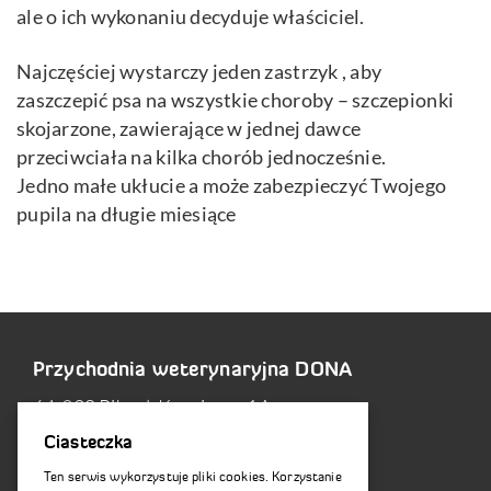
ale o ich wykonaniu decyduje właściciel.
Najczęściej wystarczy jeden zastrzyk , aby
zaszczepić psa na wszystkie choroby – szczepionki
skojarzone, zawierające w jednej dawce
przeciwciała na kilka chorób jednocześnie.
Jedno małe ukłucie a może zabezpieczyć Twojego
pupila na długie miesiące
Przychodnia weterynaryjna DONA
64-920 Piła ul. Kryniczna 1A
Ciasteczka
tel.:
67 215 25 35
Ten serwis wykorzystuje pliki cookies. Korzystanie
tel.:kom.
604 648 496