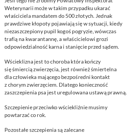
Jeśli tego nie zrobimy Powiatowy Inspektorat
Weterynarii może w takim przypadku ukarać
właściciela mandatem do 500 złotych. Jednak
prawdziwe kłopoty pojawiają się w sytuacji, kiedy
niezaszczepiony pupil kogoś pogryzie, wówczas
trafią na kwarantannę, a właścicielowi grozi
odpowiedzialność karna i stanięcie przed sądem.
Wścieklizna jest to choroba która kończy
się śmiercią zwierzęcia, jest również śmiertelna
dla człowieka mającego bezpośredni kontakt
z chorym zwierzęciem. Dlatego konieczność
zaszczepienia psa jest uregulowana ustawą prawną.
Szczepienie przeciwko wściekliźnie musimy
powtarzać co rok.
Pozostałe szczepienia są zalecane